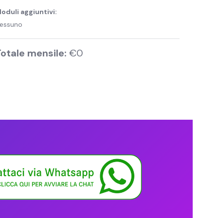
oduli aggiuntivi:
essuno
otale mensile:
€0