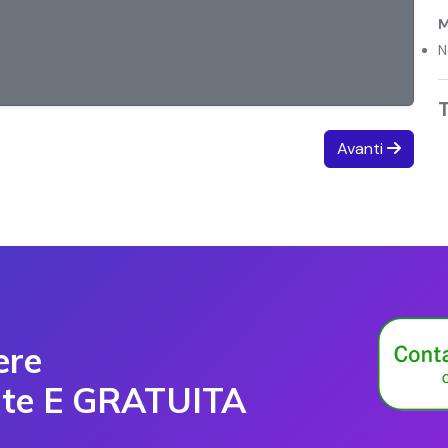
M
N
T
Avanti
ere
te E GRATUITA