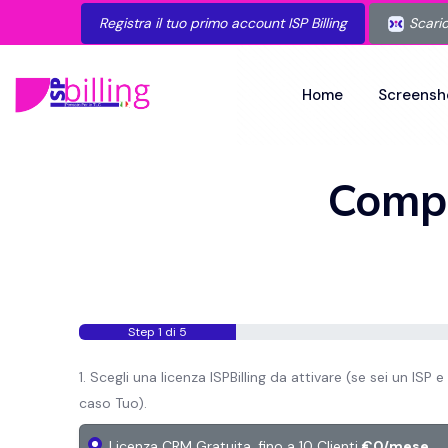
Registra il tuo primo account ISP Billing
Scaric
Home
Screensh
Compi
Step 1 di 5
1. Scegli una licenza ISPBilling da attivare (se sei un ISP e 
caso Tuo).
Licenza CRM Gratuita, fino a 10 Clienti
€0/mese