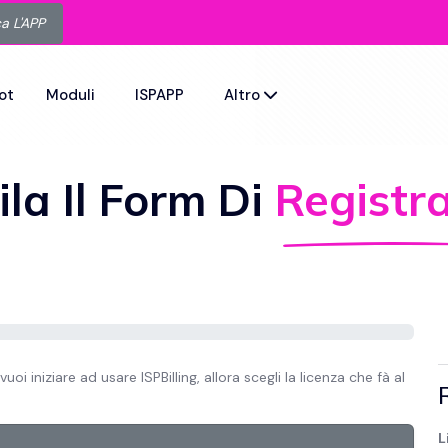
a L'APP
ot
Moduli
ISPAPP
Altro
la Il Form Di
Registr
vuoi iniziare ad usare ISPBilling, allora scegli la licenza che fà al
L